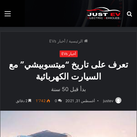
بحث
الق
عن
الرئيسية
/
أخبار EVs
أخبار EVs
تعرف على تاريخ “ميتسوبيشي” مع
السيارت الكهربائية
بدأ قبل 50 سنة
justev
أغسطس 31, 2021
0
1٬742
2 دقائق