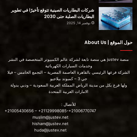
شركات البطاريات الصينية تتوقع تأخيرًا في تطوير
البطاريات الصلبة حتى 2030
نوفمبر 14, 2025
حول الموقع | About Us
منصة justev هي منصة تابعة لشركة عالم الكمبيوتر المتخصصة في النشر
وخدمات السيارات الكهربائية
الشركة فرعها الرئيسي بالقاهرة العاصمة المصرية – التجمع الخامس – فيلا
سيارة ميتسوبيشي
جي 3 – كمبوند بيلاجيو
ولها فرع بكل من مدينة الرياض المملكة العربية السعودية – ودبي بدولة
المصدر
الامارات العربية المتحدة
للأتصال :
محتوى مدفوع
+21005430656 – +21129998085-+21006770747
muslim@justev.net
hisham@justev.net
huda@justev.net