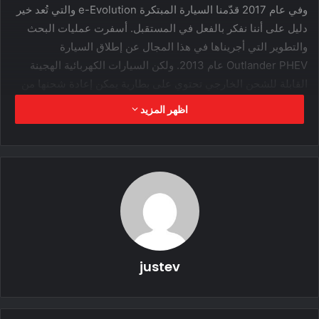
وفي عام 2017 قدّمنا السيارة المبتكرة e-Evolution والتي تُعد خير
دليل على أننا نفكر بالفعل في المستقبل. أسفرت عمليات البحث
والتطوير التي أجريناها في هذا المجال عن إطلاق السيارة
Outlander PHEV عام 2013. ولكن السيارات الكهربائية الهجينة
القابلة للشحن الخارجي تحتوي على بطارية يمكن إعادة شحنها من
التيار الكهربي. تستخدم السيارة الكهربائية الهجينة محرك بنزين
اظهر المزيد
وبطارية داخلية كمصادر رئيسية للطاقة. وفي الآونة الأخيرة، قمنا
بتطوير تقنية السيارات الهجينة القابلة للشحن الخارجي. أطلقنا عام
2009 السيارة i-MiEV، وهي أول سيارة كهربائية يتم إنتاجها على
نطاق واسع.
ابتكار ميتسوبيشي موتورز
ويؤدي وجود مواتير كهربائية مزدوجة إلى توفُّر نظام سيارة كهربائية
justev
متميز بإمكانيات دفع رباعي. يحتوي هذا النظام على موتورين
مزدوجين: أحدهما في المحور الأمامي، والآخر في الخلف. .تسلسلي
متقدم وضع هجين يعتمد نظام السيارات الهجينة القابلة للشحن