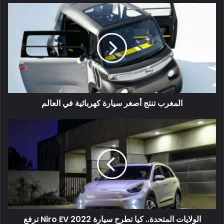
الخارجي لدينا على تقنية السيارات الكهربائية وهو
سيارة مستقلة بذاتها
ينتقل نظام السيارات الهجينة القابلة للشحن الخارجي لدينا بسهولة
بين أوضاع القيادة ليقدم أفضل مستوى أداء ممكن.
المغرب تنتج أصغر سيارة كهربائية في العالم
ميتسوبيشي
وضع القيادة الكهربائية (موتور كهربائي فقط)
الولايات المتحدة.. كيا تطرح سيارة 2022 Niro EV ترفع